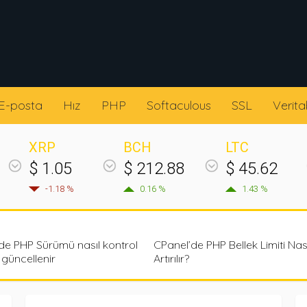
E-posta
Hız
PHP
Softaculous
SSL
Verita
XRP
BCH
LTC
$ 1.05
$ 212.88
$ 45.62
-1.18 %
0.16 %
1.43 %
de PHP Sürümü nasıl kontrol
CPanel’de PHP Bellek Limiti Nası
e güncellenir
Artırılır?
NEL
CPANEL