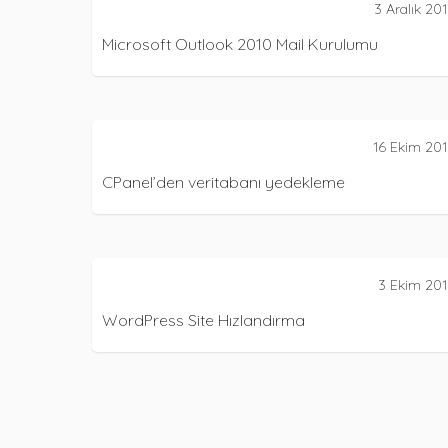
3 Aralık 20
645
Microsoft Outlook 2010 Mail Kurulumu
CPANEL
CPA
16 Ekim 20
171
CPanel’den veritabanı yedekleme
HIZ
SOFTACUL
3 Ekim 20
466
2
WordPress Site Hızlandırma