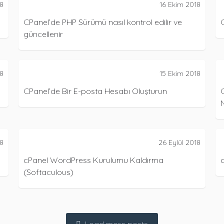
18
16 Ekim 2018
330
1824
CPanel’de PHP Sürümü nasıl kontrol edilir ve
C
güncellenir
NEL
CPANEL
18
15 Ekim 2018
273
738
CPanel’de Bir E-posta Hesabı Oluşturun
C
N
OUS
SOFTACULOUS
18
26 Eylül 2018
778
172
cPanel WordPress Kurulumu Kaldırma
(Softaculous)
Load more posts