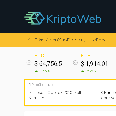
Alt Etkin Alanı (SubDomain)
cPanel
BTC
ETH
$ 64,756.5
$ 1,914.01
0.65 %
2.22 %
Popüler Yazılar
Microsoft Outlook 2010 Mail
CPanel’
Kurulumu
edilir v
E-
POSTA
CPA