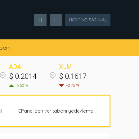
HOSTING SATIN AL
banı
ADA
XLM
$ 0.2014
$ 0.1617
6.60 %
-2.75 %
l
CPanel’den veritabanı yedekleme